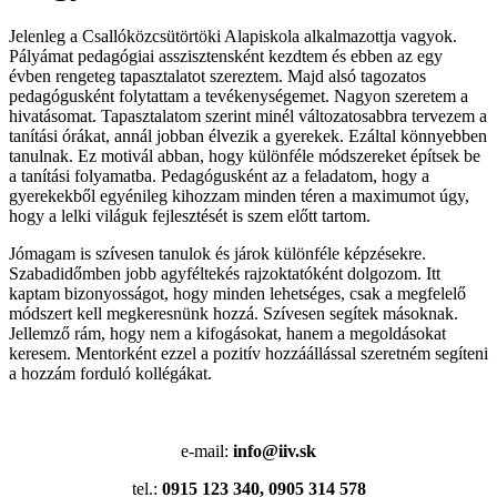
Jelenleg a Csallóközcsütörtöki Alapiskola alkalmazottja vagyok.
Pályámat pedagógiai asszisztensként kezdtem és ebben az egy
évben rengeteg tapasztalatot szereztem. Majd alsó tagozatos
pedagógusként folytattam a tevékenységemet. Nagyon szeretem a
hivatásomat. Tapasztalatom szerint minél változatosabbra tervezem a
tanítási órákat, annál jobban élvezik a gyerekek. Ezáltal könnyebben
tanulnak. Ez motivál abban, hogy különféle módszereket építsek be
a tanítási folyamatba. Pedagógusként az a feladatom, hogy a
gyerekekből egyénileg kihozzam minden téren a maximumot úgy,
hogy a lelki világuk fejlesztését is szem előtt tartom.
Jómagam is szívesen tanulok és járok különféle képzésekre.
Szabadidőmben jobb agyféltekés rajzoktatóként dolgozom. Itt
kaptam bizonyosságot, hogy minden lehetséges, csak a megfelelő
módszert kell megkeresnünk hozzá. Szívesen segítek másoknak.
Jellemző rám, hogy nem a kifogásokat, hanem a megoldásokat
keresem. Mentorként ezzel a pozitív hozzáállással szeretném segíteni
a hozzám forduló kollégákat.
e-mail:
info@iiv.sk
tel.:
0915 123 340, 0905 314 578