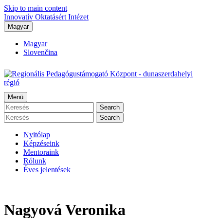
Skip to main content
Innovatív Oktatásért Intézet
Magyar
Magyar
Slovenčina
Menü
Search
Search
Nyitólap
Képzéseink
Mentoraink
Rólunk
Éves jelentések
Nagyová Veronika