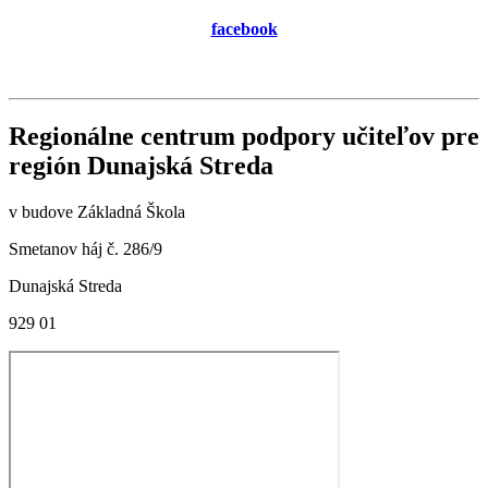
facebook
Regionálne centrum podpory učiteľov pre
región Dunajská Streda
v budove Základná Škola
Smetanov háj č. 286/9
Dunajská Streda
929 01