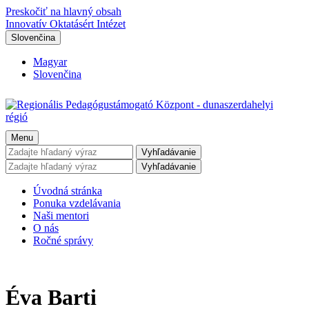
Preskočiť na hlavný obsah
Innovatív Oktatásért Intézet
Slovenčina
Magyar
Slovenčina
Menu
Vyhľadávanie
Vyhľadávanie
Úvodná stránka
Ponuka vzdelávania
Naši mentori
O nás
Ročné správy
Éva Barti