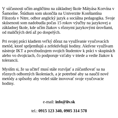
V súčasnosti učím angličtinu na základnej škole Mátyása Korvína v
Šamoríne. Štúdium som ukončila na Univerzite Konštantína
Filozofa v Nitre, odbor anglický jazyk a sociálna pedagogika. Svoje
skúsenosti som nadobudla počas 15 rokov výučby na jazykovej a
základnej škole, kde učím žiakov s rôznymi jazykovými úrovňami,
od maličkých detí až po dospelých.
Pri svojej práci kladiem veľký dôraz na využívanie vyučovacích
metód, ktoré spríjemňujú a zefektívňujú hodiny. Aktívne využívam
nástroje IKT a povzbudzujem svojich študentov k práci v skupinách
alebo vo dvojiciach, čo podporuje vzťahy v triede a vedie žiakov k
tolerancii.
Myslím si, že sa učiteľ musí stále rozvíjať a zúčastňovať sa na
rôznych odborných školeniach, a je potrebné aby sa naučil nové
metódy a spôsoby aby vedel stále inovovať svoje vyučovacie
hodiny.
e-mail:
info@iiv.sk
tel.:
0915 123 340, 0905 314 578